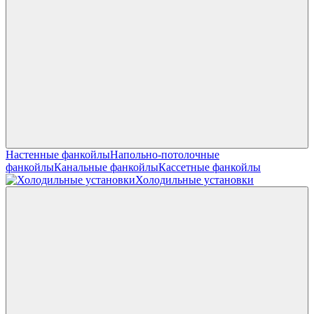
Настенные фанкойлы
Напольно-потолочные
фанкойлы
Канальные фанкойлы
Кассетные фанкойлы
Холодильные установки