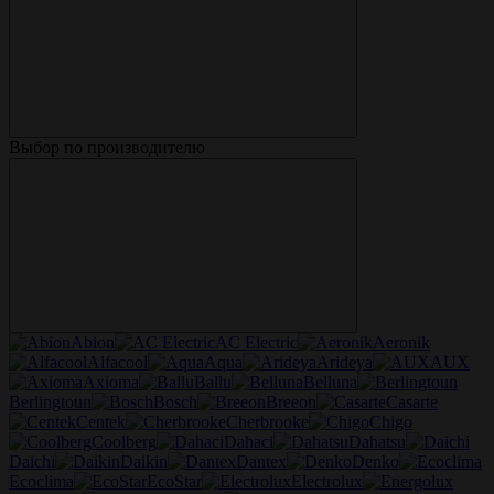
Выбор по производителю
Abion
AC Electric
Aeronik
Alfacool
Aqua
Arideya
AUX
Axioma
Ballu
Belluna
Berlingtoun
Bosch
Breeon
Casarte
Centek
Cherbrooke
Chigo
Coolberg
Dahaci
Dahatsu
Daichi
Daikin
Dantex
Denko
Ecoclima
EcoStar
Electrolux