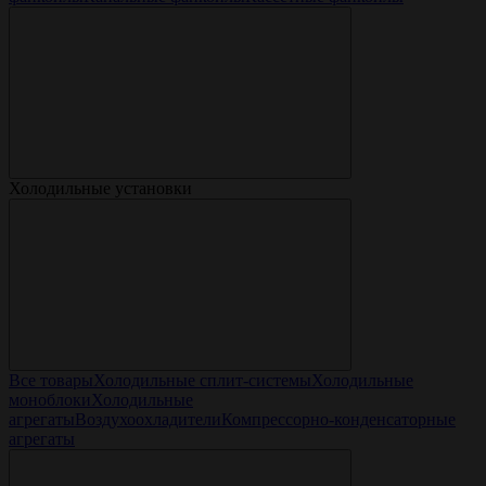
Холодильные установки
Все товары
Холодильные сплит-системы
Холодильные
моноблоки
Холодильные
агрегаты
Воздухоохладители
Компрессорно-конденсаторные
агрегаты