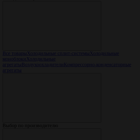
Все товары
Холодильные сплит-системы
Холодильные
моноблоки
Холодильные
агрегаты
Воздухоохладители
Компрессорно-конденсаторные
агрегаты
Выбор по производителю