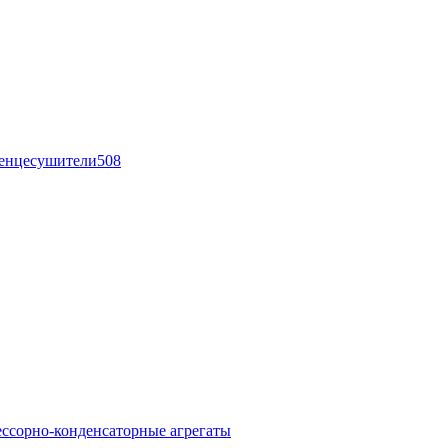
енцесушители
508
ссорно-конденсаторные агрегаты