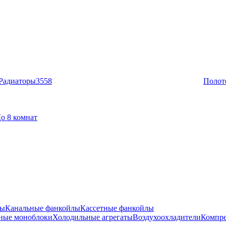
Радиаторы
3558
Полот
о 8 комнат
лы
Канальные фанкойлы
Кассетные фанкойлы
ные моноблоки
Холодильные агрегаты
Воздухоохладители
Компре