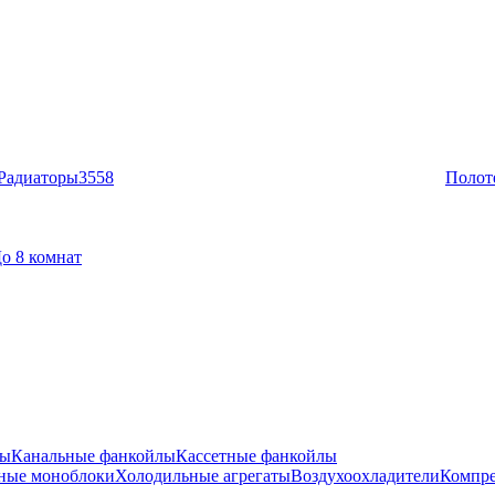
Радиаторы
3558
Полот
о 8 комнат
лы
Канальные фанкойлы
Кассетные фанкойлы
ные моноблоки
Холодильные агрегаты
Воздухоохладители
Компре